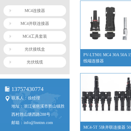
MC4连接器
MC4并联连接器
MC4工具套装
光伏接线盒
PV-LTN01 MC4 30A 50A 1
线端连接器
光伏线缆
13757430774
联系人：徐经理
地址：浙江省慈溪市胜山镇胜
西村胜山塘西路288号
邮箱：info@lnntnn.com
MC4-5T 5块并联连接器 50